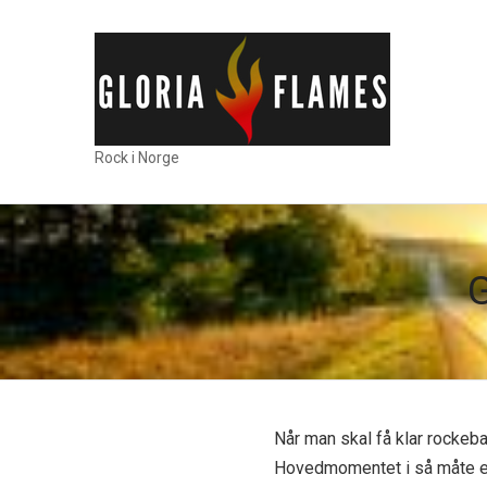
Rock i Norge
G
Når man skal få klar rockeban
Hovedmomentet i så måte er 