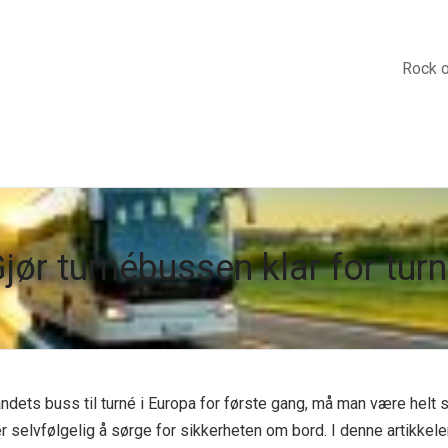
Rock 
jør turnébussen klar for tur
dets buss til turné i Europa for første gang, må man være helt sik
selvfølgelig å sørge for sikkerheten om bord. I denne artikkelen