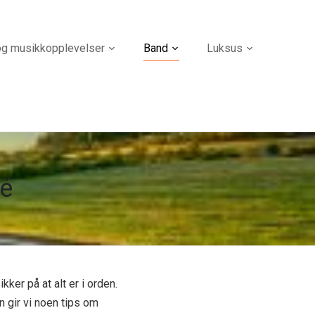
og musikkopplevelser
Band
Luksus
né
ker på at alt er i orden.
 gir vi noen tips om