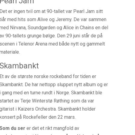
Pearl Jam
Det er ingen tvil om at 90-tallet var Pearl Jam sitt
tiår med hits som Alive og Jeremy. De var sammen
med Nirvana, Soundgarden og Alice in Chains en del
av 90-tallets grunge bølge. Den 29 juni står de på
scenen i Telenor Arena med både nytt og gammelt
materiale.
Skambankt
Et av de største norske rockeband for tiden er
Skambankt. De har nettopp sluppet nytt album og er
i gang med en turne rundt i Norge. Skambankt ble
startet av Terje Winterstø Røthing som da var
gitarist i Kaizers Orchestra. Skambankt holder
konsert på Rockefeller den 22 mars.
Som du ser
er det et rikt mangfold av