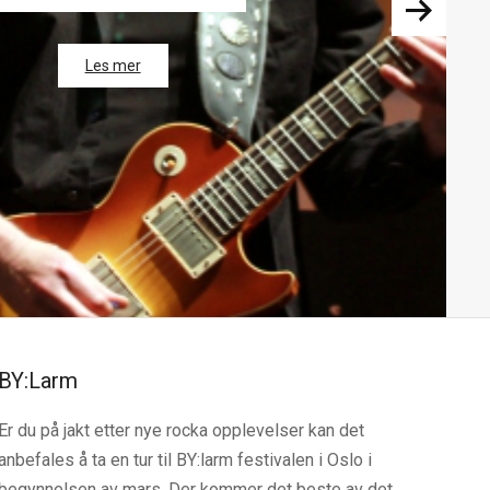
BY:Larm
Er du på jakt etter nye rocka opplevelser kan det
anbefales å ta en tur til BY:larm festivalen i Oslo i
begynnelsen av mars. Der kommer det beste av det