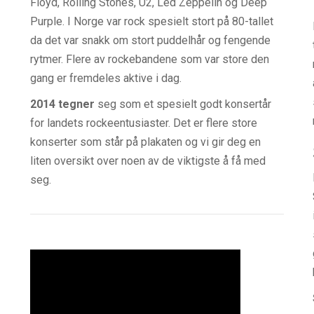
Floyd, Rolling Stones, U2, Led Zeppelin og Deep
Purple. I Norge var rock spesielt stort på 80-tallet
da det var snakk om stort puddelhår og fengende
rytmer. Flere av rockebandene som var store den
gang er fremdeles aktive i dag.
2014 tegner
seg som et spesielt godt konsertår
for landets rockeentusiaster. Det er flere store
konserter som står på plakaten og vi gir deg en
liten oversikt over noen av de viktigste å få med
seg.