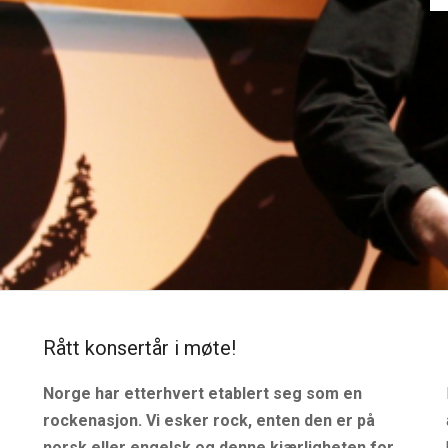
Les mer
Rått konsertår i møte!
Norge har etterhvert etablert seg som en
rockenasjon. Vi esker rock, enten den er på
norsk eller engelsk og denne kjærligheten for